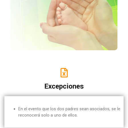
Estatutos y Reglamentos
Auxilios Cooperativos
Contacto
Órganos de Administración y Control
Simulador de Crédito
Excepciones
En el evento que los dos padres sean asociados, se le
reconocerá solo a uno de ellos.