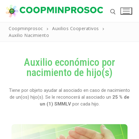
Coopminprosoc
Auxilios Cooperativos
Auxilio Nacimiento
Auxilio económico por
nacimiento de hijo(s)
Tiene por objeto ayudar al asociado en caso de nacimiento
Inicio
de un(os) hijo(s). Se le reconocerá al asociado un
25 % de
La Cooperativa
un (1) SMMLV
por cada hijo.
Reseña Historica
Productos Y Servicios
Nuestros Valores
Líneas de Crédito
Noticias