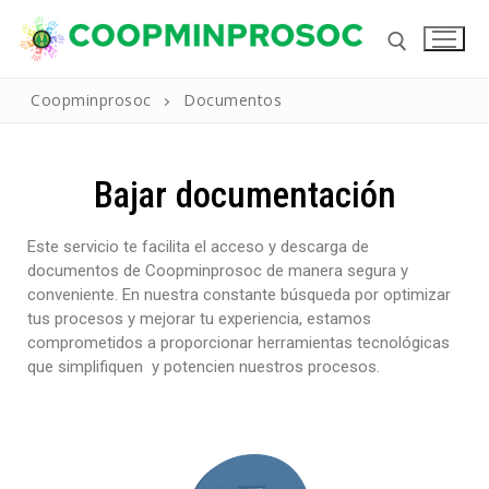
Coopminprosoc
Documentos
Bajar documentación
Este servicio te facilita el acceso y descarga de
documentos de Coopminprosoc de manera segura y
conveniente. En nuestra constante búsqueda por optimizar
tus procesos y mejorar tu experiencia, estamos
Inicio
comprometidos a proporcionar herramientas tecnológicas
La Cooperativa
que simplifiquen y potencien nuestros procesos.
Reseña Historica
Productos Y Servicios
Nuestros Valores
Líneas de Crédito
Noticias