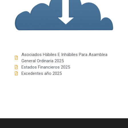
Estatutos y Reglamentos
Auxilios Cooperativos
Contacto
Órganos de Administración y Control
Simulador de Crédito
Asociados Hábiles E Inhábiles Para Asamblea
General Ordinaria 2025
Estados Financieros 2025
Excedentes año 2025