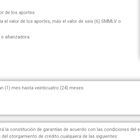
ores
édito
or de los aportes
 Reglamentos
perativos
a el valor de los aportes, más el valor de seis (6) SMMLV o
dministración y Control
 Crédito
 o afianzadora.
n (1) mes hasta veinticuatro (24) meses.
irá la constitución de garantías de acuerdo con las condiciones del
 del otorgamiento de crédito cualquiera de las siguientes: