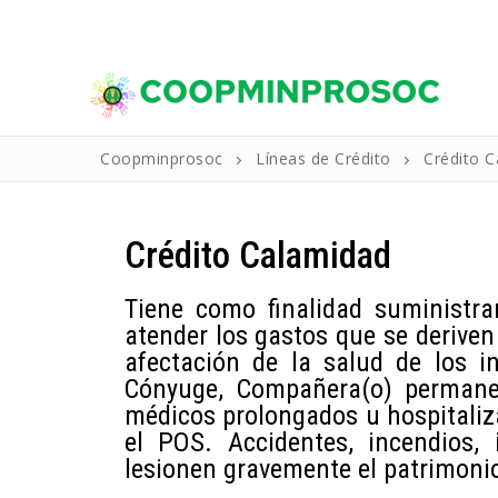
WELCOME TO CONSULTING.
Coopminprosoc
Líneas de Crédito
Crédito 
Crédito Calamidad
Tiene como finalidad suministra
atender los gastos que se deriven
afectación de la salud de los i
Inicio
Cónyuge, Compañera(o) permanen
médicos prolongados u hospitaliz
La Cooperativ
el POS. Accidentes, incendios,
lesionen gravemente el patrimonio
Reseña Histo
Productos Y Se