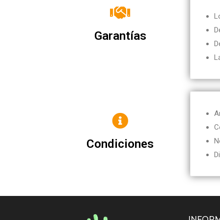
L
D
Garantías
D
L
A
C
Condiciones
N
D
INFOR