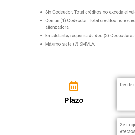
Nuestros Val
Líneas de Cr
Noticias
Sin Codeudor: Total créditos no exceda el val
Estatutos y
Auxilios Coo
Contacto
Con un (1) Codeudor: Total créditos no exced
afianzadora.
Órganos de A
Simulador de
En adelante, requerirá de dos (2) Codeudores
Máximo siete (7) SMMLV.
Desde u
Plazo
Se exig
efectos