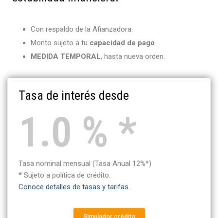
Estatutos y Reglamentos
Auxilios Cooperativos
Contacto
Órganos de Administración y Control
Simulador de Crédito
Con respaldo de la Afianzadora.
Monto sujeto a tu
capacidad de pago
.
MEDIDA TEMPORAL
, hasta nueva orden.
Tasa de interés desde
1.0 % *
Tasa nominal mensual (Tasa Anual 12%*)
* Sujeto a política de crédito.
Conoce detalles de tasas y tarifas.
Simulador crédito