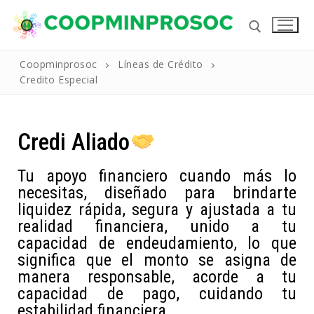
Coopminprosoc
Líneas de Crédito
Credito Especial
Credi Aliado
Tu apoyo financiero cuando más lo
necesitas, diseñado para brindarte
liquidez rápida, segura y ajustada a tu
Inicio
realidad financiera, unido a tu
La Cooperativa
capacidad de endeudamiento, lo que
significa que el monto se asigna de
Reseña Historica
Productos Y Servicios
manera responsable, acorde a tu
Nuestros Valores
capacidad de pago, cuidando tu
Líneas de Crédito
Noticias
estabilidad financiera.