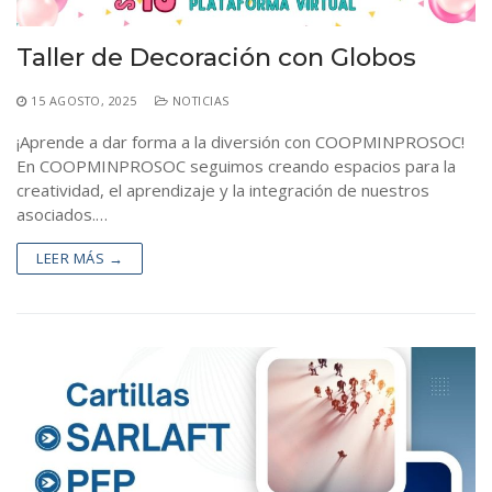
Estatutos y Reglamentos
Auxilios Cooperativos
Contacto
Órganos de Administración y Control
Simulador de Crédito
Taller de Decoración con Globos
15 AGOSTO, 2025
NOTICIAS
¡Aprende a dar forma a la diversión con COOPMINPROSOC!
En COOPMINPROSOC seguimos creando espacios para la
creatividad, el aprendizaje y la integración de nuestros
asociados.…
LEER MÁS →