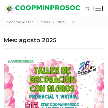
Ir
al
contenido
Coopminprosoc
News
2025
08
Buscar:
Mes:
agosto 2025
Buscar:
Inicio
La Cooperativa
Reseña Historica
Productos Y Servicios
Nuestros Valores
Líneas de Crédito
Noticias