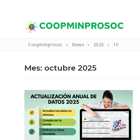
Ir
WELCOME TO CONSULTING.
al
contenido
Coopminprosoc
News
2025
10
Mes:
octubre 2025
Buscar:
Inicio
La Cooperativ
Reseña Histo
Productos Y Se