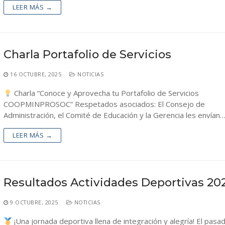
ores
édito
LEER MÁS →
 Reglamentos
perativos
dministración y Control
 Crédito
Charla Portafolio de Servicios
16 OCTUBRE, 2025
NOTICIAS
Charla “Conoce y Aprovecha tu Portafolio de Servicios
COOPMINPROSOC” Respetados asociados: El Consejo de
Administración, el Comité de Educación y la Gerencia les envían
LEER MÁS →
Resultados Actividades Deportivas 20
9 OCTUBRE, 2025
NOTICIAS
¡Una jornada deportiva llena de integración y alegría! El pasa