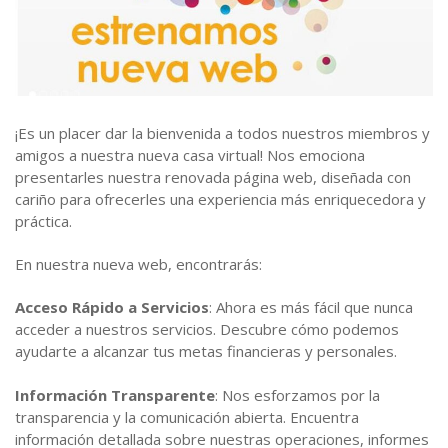
Estatutos y Reglamentos
Auxilios Cooperativos
Contacto
Órganos de Administración y Control
Simulador de Crédito
¡Es un placer dar la bienvenida a todos nuestros miembros y
amigos a nuestra nueva casa virtual! Nos emociona
presentarles nuestra renovada página web, diseñada con
cariño para ofrecerles una experiencia más enriquecedora y
práctica.
En nuestra nueva web, encontrarás:
Acceso Rápido a Servicios
: Ahora es más fácil que nunca
acceder a nuestros servicios. Descubre cómo podemos
ayudarte a alcanzar tus metas financieras y personales.
Información Transparente
: Nos esforzamos por la
transparencia y la comunicación abierta. Encuentra
información detallada sobre nuestras operaciones, informes