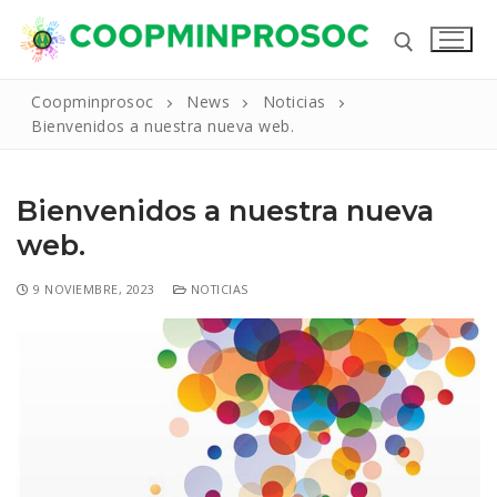
Coopminprosoc
News
Noticias
Bienvenidos a nuestra nueva web.
Bienvenidos a nuestra nueva
web.
9 NOVIEMBRE, 2023
NOTICIAS
Inicio
La Cooperativa
Reseña Historica
Productos Y Servicios
Nuestros Valores
Líneas de Crédito
Noticias