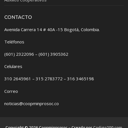
CONTACTO
Avenida Carrera 14 # 40A -15 Bogotá, Colombia.
Teléfonos
(601) 2322096 – (601) 3905362
Celulares
310 2645961 – 315 2783772 – 316 3465198
Correo
noticias@coopminprosoc.co
Copyright © 2026 Coopminprosoc – Creado por
Codigo200.com
.