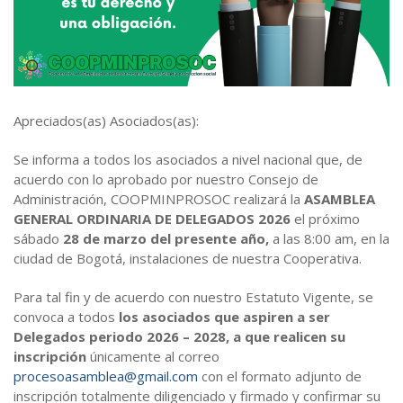
Estatutos y Reglamentos
Auxilios Cooperativos
Contacto
Órganos de Administración y Control
Simulador de Crédito
Apreciados(as) Asociados(as):
Se informa a todos los asociados a nivel nacional que, de
acuerdo con lo aprobado por nuestro Consejo de
Administración, COOPMINPROSOC realizará la
ASAMBLEA
GENERAL ORDINARIA DE DELEGADOS 2026
el próximo
sábado
28 de marzo del presente año,
a las 8:00 am, en la
ciudad de Bogotá, instalaciones de nuestra Cooperativa.
Para tal fin y de acuerdo con nuestro Estatuto Vigente, se
convoca a todos
los asociados que aspiren a ser
Delegados periodo 2026 – 2028, a que realicen su
inscripción
únicamente al correo
procesoasamblea@gmail.com
con el formato adjunto de
inscripción totalmente diligenciado y firmado y confirmar su