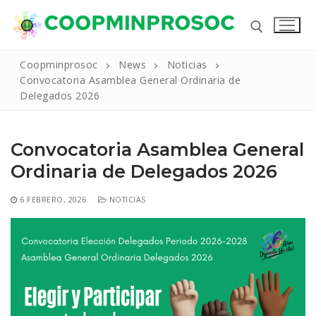
Ir
al
contenido
Coopminprosoc
News
Noticias
Convocatoria Asamblea General Ordinaria de
Buscar:
Delegados 2026
Convocatoria Asamblea General
Ordinaria de Delegados 2026
Buscar:
6 FEBRERO, 2026
NOTICIAS
Inicio
La Cooperativa
Reseña Historica
Productos Y Servicios
Nuestros Valores
Líneas de Crédito
Noticias