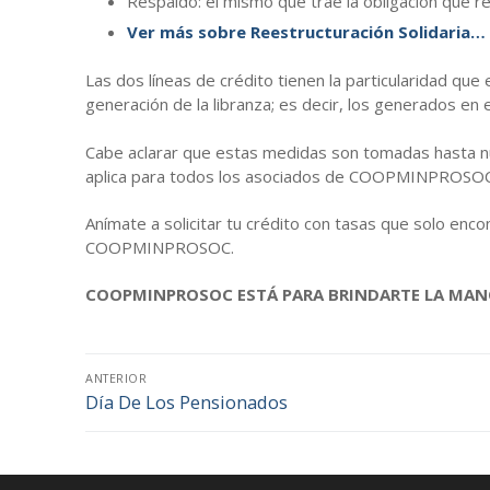
Respaldo: el mismo que trae la obligación que r
Ver más sobre Reestructuración Solidaria…
Las dos líneas de crédito tienen la particularidad q
generación de la libranza; es decir, los generados en
Cabe aclarar que estas medidas son tomadas hasta n
aplica para todos los asociados de COOPMINPROSOC a
Anímate a solicitar tu crédito con tasas que solo en
COOPMINPROSOC.
COOPMINPROSOC ESTÁ PARA BRINDARTE LA MAN
Navegación
ANTERIOR
Día De Los Pensionados
Entrada
de
anterior:
entradas