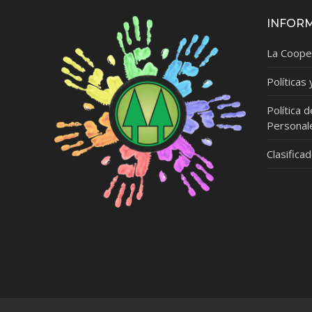
INFOR
La Coope
Políticas
Política 
Personal
Clasifica