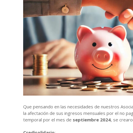
Nuestros Val
Líneas de Cr
Noticias
Estatutos y
Auxilios Coo
Contacto
Órganos de A
Simulador de
Que pensando en las necesidades de nuestros Asociado
la afectación de sus ingresos mensuales por el no pa
temporal por el mes de
septiembre 2024
, se crearo
Credisolidario
: