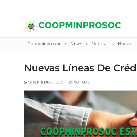
Ir
WELCOME TO CONSULTING.
al
contenido
Coopminprosoc
News
Noticias
Nuevas L
Nuevas Líneas De Créd
19 SEPTIEMBRE, 2024
NOTICIAS
Buscar:
Inicio
La Cooperativ
Reseña Histo
Productos Y Se