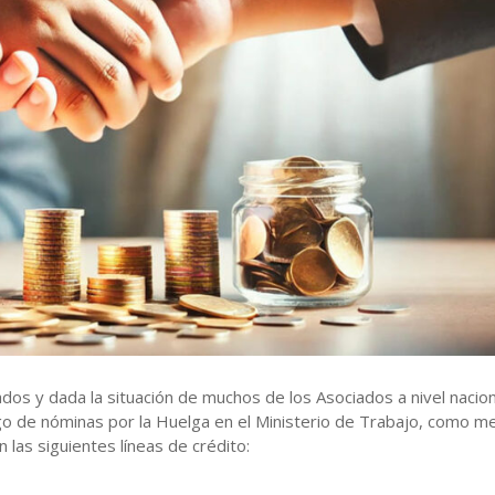
ores
édito
 Reglamentos
perativos
dministración y Control
 Crédito
s y dada la situación de muchos de los Asociados a nivel nacion
go de nóminas por la Huelga en el Ministerio de Trabajo, como m
n las siguientes líneas de crédito: