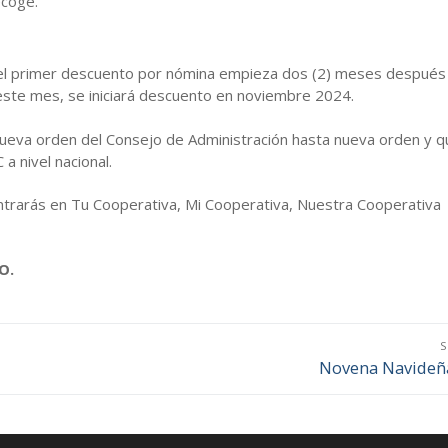
ecoge.
ue el primer descuento por nómina empieza dos (2) meses después 
 este mes, se iniciará descuento en noviembre 2024.
ueva orden del Consejo de Administración hasta nueva orden y q
 nivel nacional.
contrarás en Tu Cooperativa, Mi Cooperativa, Nuestra Cooperativa
O.
S
Novena Navideña
Entrada
siguiente: