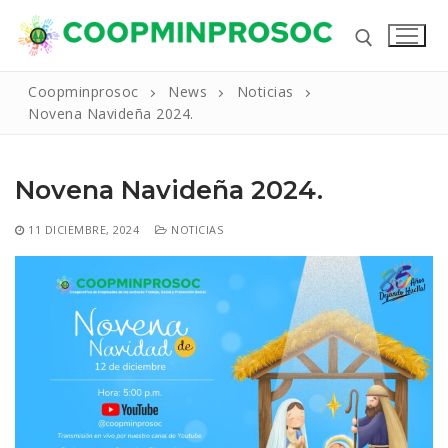
Ir
al
contenido
Coopminprosoc
News
Noticias
Novena Navideña 2024.
Buscar:
Novena Navideña 2024.
11 DICIEMBRE, 2024
NOTICIAS
Buscar:
Inicio
La Cooperativa
Reseña Historica
Productos Y Servicios
Nuestros Valores
Líneas de Crédito
Noticias