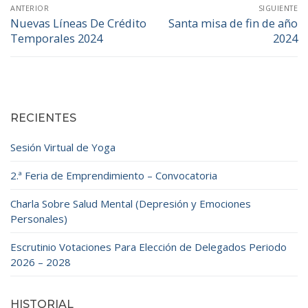
Navegación
ANTERIOR
SIGUIENTE
de
Nuevas Líneas De Crédito
Santa misa de fin de año
Entrada
Entrada
Temporales 2024
2024
anterior:
siguiente:
entradas
RECIENTES
Sesión Virtual de Yoga
2.ª Feria de Emprendimiento – Convocatoria
Charla Sobre Salud Mental (Depresión y Emociones
Personales)
Escrutinio Votaciones Para Elección de Delegados Periodo
2026 – 2028
HISTORIAL