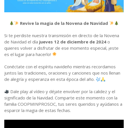
Estatutos y Reglamentos
Auxilios Cooperativos
Contacto
Órganos de Administración y Control
Simulador de Crédito
Revive la magia de la Novena de Navidad
Si te perdiste nuestra transmisión en directo de la Novena
de Navidad el día
jueves 12 de diciembre de 2024
o
quieres volver a disfrutar de ese momento especial, ¡este
es el lugar para hacerlo!
Conéctate con el espíritu navideño mientras recordamos
juntos las tradiciones, oraciones y canciones que nos llenan
de alegría y esperanza en esta época del año.
Dale play al vídeo y déjate envolver por la calidez y el
significado de la Navidad. Comparte este momento con la
familia COOPMINPROSOC, tus seres queridos y ayúdanos a
esparcir la magia de estas fechas.