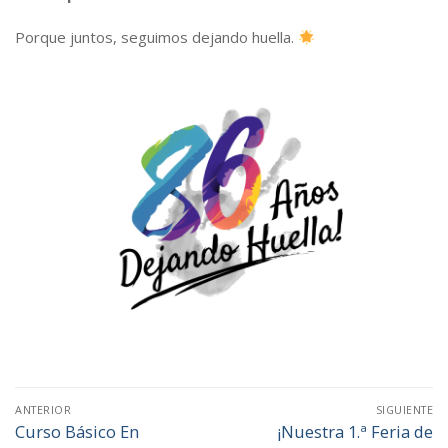
Porque juntos, seguimos dejando huella.
Navegación
ANTERIOR
SIGUIENTE
de
Curso Básico En
¡Nuestra 1.ª Feria de
Entrada
Entrada