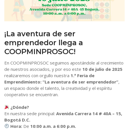
Estatutos y Reglamentos
Auxilios Cooperativos
Contacto
Órganos de Administración y Control
Simulador de Crédito
¡La aventura de ser
emprendedor llega a
COOPMINPROSOC!
En COOPMINPROSOC seguimos apostándole al crecimiento
de nuestros asociados, y por eso este
10 de julio de 2025
realizaremos con orgullo nuestra
1.ª Feria de
Emprendimiento: “La aventura de ser emprendedor”
,
un espacio donde el talento, la creatividad y el espíritu
cooperativo se encuentran.
¿Dónde?
En nuestra sede principal:
Avenida Carrera 14 # 40A – 15,
Bogotá D.C.
Hora:
De
10:00 a.m. a 6:00 p.m.