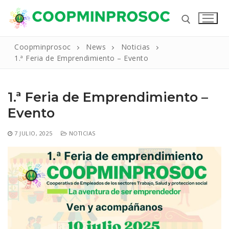
Ir
al
contenido
Coopminprosoc
News
Noticias
1.ª Feria de Emprendimiento – Evento
Buscar:
1.ª Feria de Emprendimiento –
Evento
Buscar:
7 JULIO, 2025
NOTICIAS
Inicio
La Cooperativa
Reseña Historica
Productos Y Servicios
Nuestros Valores
Líneas de Crédito
Noticias